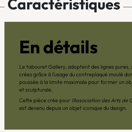
Caractéristiques
En détails
Le tabouret Gallery, adoptent des lignes pures,
crées grâce à l’usage du contreplaqué moulé dont
poussée à la limite maximale pour former un obj
et sculpturale.
Cette pièce crée pour
l’Association des Arts d
est devenu depuis un objet iconique du design.