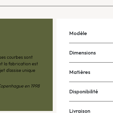
Modèle
Dimensions
 ses courbes sont
 la fabrication est
et d’assise unique
Matières
e Copenhague en 1998
Disponibilité
Livraison