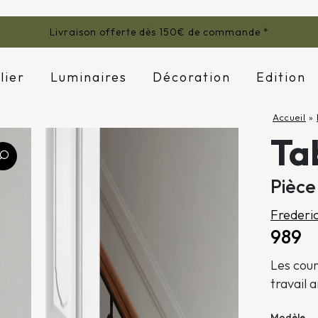
Livraison offerte dès 150€ de commande *
lier
Luminaires
Décoration
Edition
Accueil
»
Ta
Pièce
Frederic
989
Les cour
travail 
Modèle