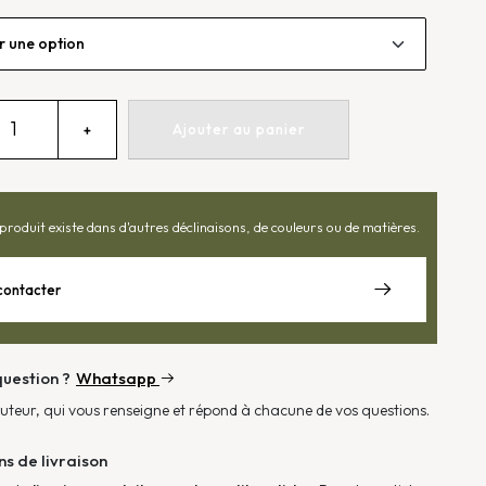
uantité
Ajouter au panier
+
e
abouret
allery
produit existe dans d'autres déclinaisons, de couleurs ou de matières.
contacter
uestion ?
Whatsapp
cuteur, qui vous renseigne et répond à chacune de vos questions.
ns de livraison