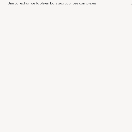
Une collection de table en bois aux courbes complexes.
de 2320 à 2856 €
AD INTERIOR
AD interior est un véritable concept qui propose des solutions
d’aménagements actuelles à travers une gamme de mobiliers
entièrement personnalisable, afin de créer des intérieurs
singuliers.+ qu’un simple Eshop, derrière adinterior.fr , il y a un
interlocuteur, qui vous renseigne et répond à chacune de vos
questions.
14 Rue Edmond Rostand, 13006 Marseille