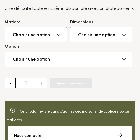
Une délicate table en chêne, disponible avec un plateau Fenix
Matiere
Dimensions
Option
quantité
Ajouter au panier
-
+
de
Table
Juno
ronde
Ce produit existe dans d'autres déclinaisons, de couleurs ou de
matières.
Nous contacter