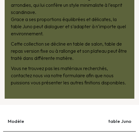
arrondies, qui lui confère un style minimaliste à l’esprit
scandinave.
Grace a ses proportions équilibrées et délicates, la
table Juno peut dialoguer et s’adapter à n’importe quel
environnement.
Cette collection se décline en table de salon, table de
repas version fixe ou à rallonge et son plateau peut être
traité dans différente matière.
Vous ne trouvez pas les matériaux recherchés,
contactez nous via notre formulaire afin que nous
puissions vous présenter les autres finitions disponibles.
Modèle
table Juno