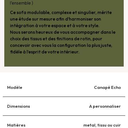
l’ensemble )
Ce sofa modulable, complexe et singulier, mérite
une étude sur mesure afin d’harmoniser son
intégration à votre espace et à votre style.
Nous serons heureux de vous accompagner dans le
choix des tissus et des finitions de rotin, pour
concevoir avec vous la configuration la plus juste,
fidèle à l’esprit de votre intérieur.
Modèle
Canapé Echo
Dimensions
A personnaliser
Matières
metal, tissu ou cuir