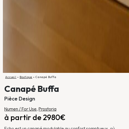
Accueil
»
Boutique
»
Canapé Buffa
Canapé Buffa
Pièce Design
Numen / For Use
,
Prostoria
à partir de 2980€
Echo est un canapé modulable au confort somptueux, où