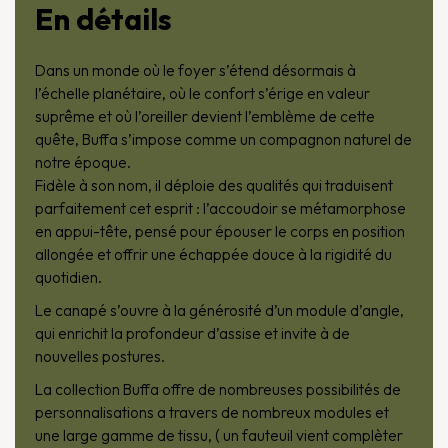
En détails
Dans un monde où le foyer s’étend désormais à
l’échelle planétaire, où le confort s’érige en valeur
suprême et où l’oreiller devient l’emblème de cette
quête, Buffa s’impose comme un compagnon naturel de
notre époque.
Fidèle à son nom, il déploie des qualités qui traduisent
parfaitement cet esprit : l’accoudoir se métamorphose
en appui-tête, pensé pour épouser le corps en position
allongée et offrir une échappée douce à la rigidité du
quotidien.
Le canapé s’ouvre à la générosité d’un module d’angle,
qui enrichit la profondeur d’assise et invite à de
nouvelles postures.
La collection Buffa offre de nombreuses possibilités de
personnalisations a travers de nombreux modules et
une large gamme de tissu, ( un fauteuil vient complèter