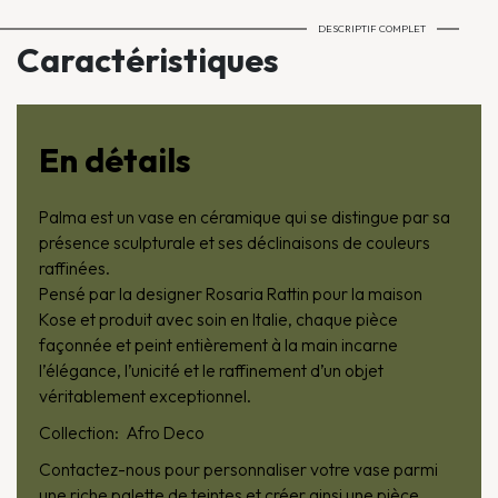
DESCRIPTIF COMPLET
Caractéristiques
En détails
Palma est un vase en céramique qui se distingue par sa
présence sculpturale et ses déclinaisons de couleurs
raffinées.
Pensé par la designer Rosaria Rattin pour la maison
Kose et produit avec soin en Italie, chaque pièce
façonnée et peint entièrement à la main incarne
l’élégance, l’unicité et le raffinement d’un objet
véritablement exceptionnel.
Collection: Afro Deco
Contactez-nous pour personnaliser votre vase parmi
une riche palette de teintes et créer ainsi une pièce