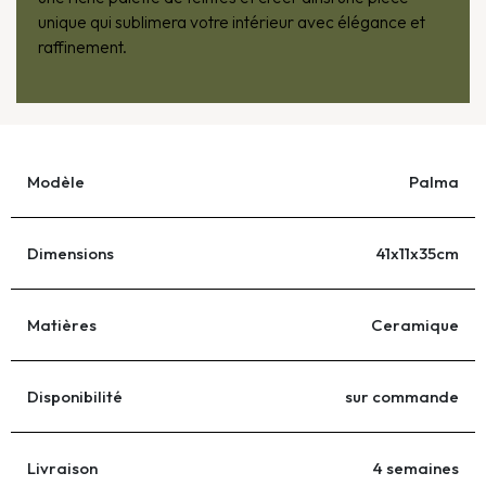
unique qui sublimera votre intérieur avec élégance et
raffinement.
Modèle
Palma
Dimensions
41x11x35cm
Matières
Ceramique
Disponibilité
sur commande
Livraison
4 semaines