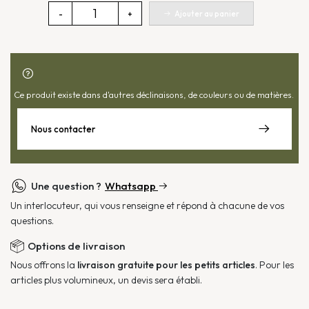
quantité
Ajouter au panier
-
+
de
Vase
Palma
Ce produit existe dans d'autres déclinaisons, de couleurs ou de matières.
Nous contacter
Une question ?
Whatsapp
Un interlocuteur, qui vous renseigne et répond à chacune de vos
questions.
Options de livraison
Nous offrons la
livraison gratuite pour les petits articles
. Pour les
articles plus volumineux, un devis sera établi.