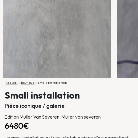
Accueil
»
Boutique
»
Small installation
Small installation
Pièce iconique / galerie
Edition Muller Van Severen
,
Muller van severen
6480€
La small installation est une véritable piece d’art permettant