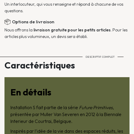
Un interlocuteur, qui vous renseigne et répond à chacune de vos
questions.
Options de livraison
Nous offrons la
livraison gratuite pour les petits articles
. Pour les
articles plus volumineux, un devis sera établi.
DESCRIPTIF COMPLET
Caractéristiques
En détails
Installation S fait partie de la série
Future Primitives
,
présentée par Muller Van Severen en 2012 à la Biennale
Interieur de Courtrai, Belgique.
Inspirés par l’idée de la vie dans des espaces réduits, les