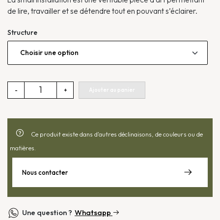
de lire, travailler et se détendre tout en pouvant s’éclairer.
Structure
quantité
Ajouter au panier
-
+
de
Small
installation
Ce produit existe dans d'autres déclinaisons, de couleurs ou de
matières.
Nous contacter
Une question ?
Whatsapp