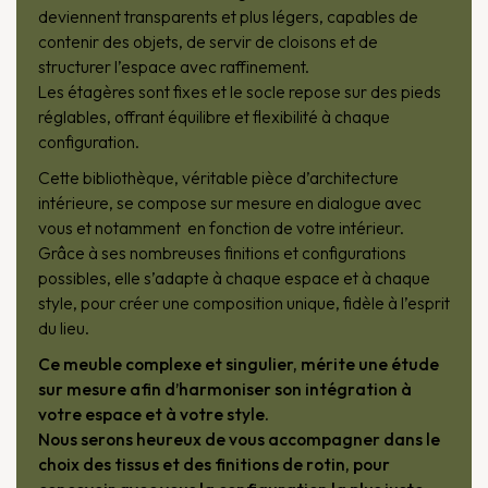
deviennent transparents et plus légers, capables de
contenir des objets, de servir de cloisons et de
structurer l’espace avec raffinement.
Les étagères sont fixes et le socle repose sur des pieds
réglables, offrant équilibre et flexibilité à chaque
configuration.
Cette bibliothèque, véritable pièce d’architecture
intérieure, se compose sur mesure en dialogue avec
vous et notamment en fonction de votre intérieur.
Grâce à ses nombreuses finitions et configurations
possibles, elle s’adapte à chaque espace et à chaque
style, pour créer une composition unique, fidèle à l’esprit
du lieu.
Ce meuble complexe et singulier, mérite une étude
sur mesure afin d’harmoniser son intégration à
votre espace et à votre style.
Nous serons heureux de vous accompagner dans le
choix des tissus et des finitions de rotin, pour