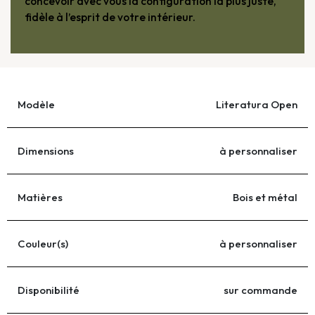
concevoir avec vous la configuration la plus juste,
fidèle à l’esprit de votre intérieur.
Modèle
Literatura Open
Dimensions
à personnaliser
Matières
Bois et métal
Couleur(s)
à personnaliser
Disponibilité
sur commande