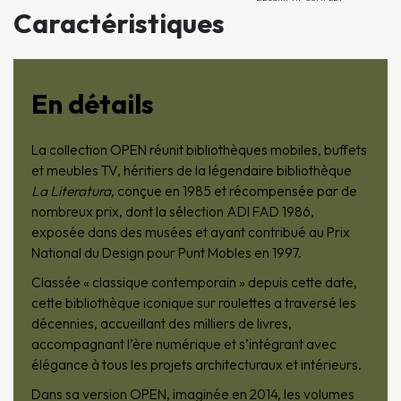
Caractéristiques
En détails
La collection OPEN réunit bibliothèques mobiles, buffets
et meubles TV, héritiers de la légendaire bibliothèque
La Literatura
, conçue en 1985 et récompensée par de
nombreux prix, dont la sélection ADI FAD 1986,
exposée dans des musées et ayant contribué au Prix
National du Design pour Punt Mobles en 1997.
Classée « classique contemporain » depuis cette date,
cette bibliothèque iconique sur roulettes a traversé les
décennies, accueillant des milliers de livres,
accompagnant l’ère numérique et s’intégrant avec
élégance à tous les projets architecturaux et intérieurs.
Dans sa version OPEN, imaginée en 2014, les volumes