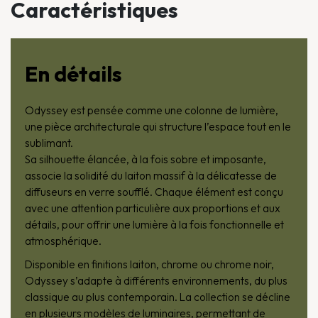
Caractéristiques
En détails
Odyssey est pensée comme une colonne de lumière,
une pièce architecturale qui structure l’espace tout en le
sublimant.
Sa silhouette élancée, à la fois sobre et imposante,
associe la solidité du laiton massif à la délicatesse de
diffuseurs en verre soufflé. Chaque élément est conçu
avec une attention particulière aux proportions et aux
détails, pour offrir une lumière à la fois fonctionnelle et
atmosphérique.
Disponible en finitions laiton, chrome ou chrome noir,
Odyssey s’adapte à différents environnements, du plus
classique au plus contemporain. La collection se décline
en plusieurs modèles de luminaires, permettant de