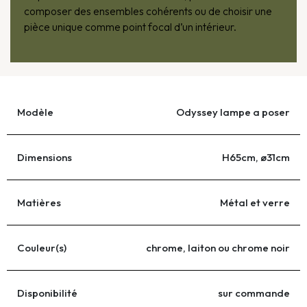
composer des ensembles cohérents ou de choisir une
pièce unique comme point focal d’un intérieur.
Modèle
Odyssey lampe a poser
Dimensions
H65cm, ø31cm
Matières
Métal et verre
Couleur(s)
chrome, laiton ou chrome noir
Disponibilité
sur commande