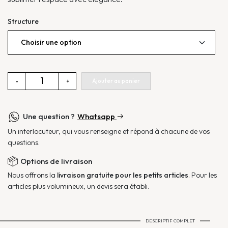
Structure
quantité
Ajouter au panier
-
+
de
Lampe
à
Une question ?
Whatsapp
poser
Un interlocuteur, qui vous renseigne et répond à chacune de vos
Odyssey
questions.
Options de livraison
Nous offrons la
livraison gratuite pour les petits articles
. Pour les
articles plus volumineux, un devis sera établi.
DESCRIPTIF COMPLET