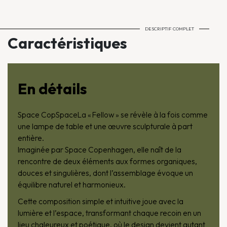
DESCRIPTIF COMPLET
Caractéristiques
En détails
Space CopSpaceLa « Fellow » se révèle à la fois comme
une lampe de table et une œuvre sculpturale à part
entière.
Imaginée par Space Copenhagen, elle naît de la
rencontre de deux éléments aux formes organiques,
douces et singulières, dont l’assemblage évoque un
équilibre naturel et harmonieux.
Cette composition simple et intuitive joue avec la
lumière et l’espace, transformant chaque recoin en un
lieu chaleureux et poétique, où le design devient autant