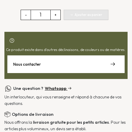
quantité
Ajouter au panier
-
+
de
Lampe
Fellow
Ce produit existe dans d'autres déclinaisons, de couleurs ou de matières.
Nous contacter
Une question ?
Whatsapp
Un interlocuteur, qui vous renseigne et répond à chacune de vos
questions.
Options de livraison
Nous offrons la
livraison gratuite pour les petits articles
. Pour les
articles plus volumineux, un devis sera établi.