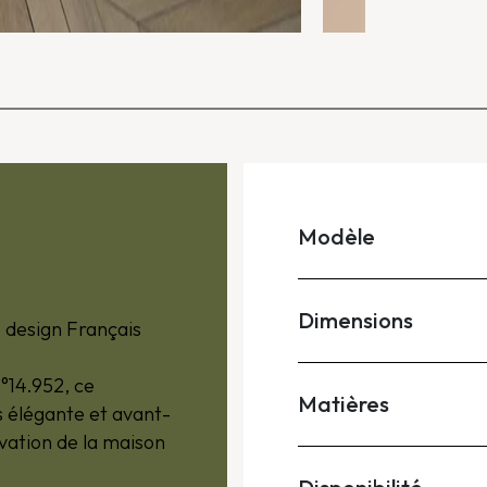
Modèle
Dimensions
 design Français
°14.952, ce
Matières
is élégante et avant-
ovation de la maison