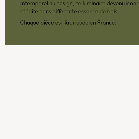
Intemporel du design, ce luminaire devenu icon
réédite dans différente essence de bois.
Chaque pièce est fabriquée en France.
Produits similaire