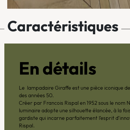
Caractéristiques
En détails
Le lampadaire Giraffe est une pièce iconique de
des années 50.
Créer par Francois Rispal en 1952 sous le nom N
luminaire adopte une silhouette élancée, à la fo
gardiste qui incarne parfaitement l’esprit d’inn
Rispal.