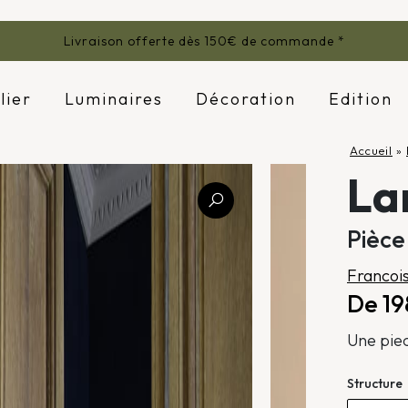
Livraison offerte dès 150€ de commande *
lier
Luminaires
Décoration
Edition
Accueil
»
La
Pièce
Francois
De 1
Une piec
Structure