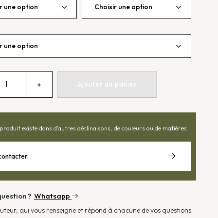
uantité
Ajouter au panier
+
e
ampadaire
iraffe
produit existe dans d'autres déclinaisons, de couleurs ou de matières.
contacter
uestion ?
Whatsapp
cuteur, qui vous renseigne et répond à chacune de vos questions.