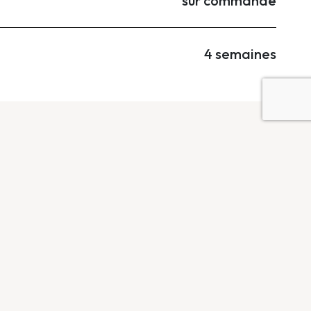
sur commande
4 semaines
...
1
/
3