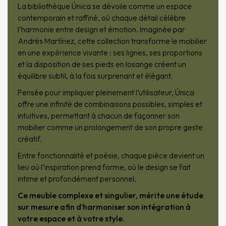
La bibliothèque Única se dévoile comme un espace
contemporain et raffiné, où chaque détail célèbre
l’harmonie entre design et émotion. Imaginée par
Andrés Martínez, cette collection transforme le mobilier
en une expérience vivante : ses lignes, ses proportions
et la disposition de ses pieds en losange créent un
équilibre subtil, à la fois surprenant et élégant.
Pensée pour impliquer pleinement l’utilisateur, Única
offre une infinité de combinaisons possibles, simples et
intuitives, permettant à chacun de façonner son
mobilier comme un prolongement de son propre geste
créatif.
Entre fonctionnalité et poésie, chaque pièce devient un
lieu où l’inspiration prend forme, où le design se fait
intime et profondément personnel.
Ce meuble complexe et singulier, mérite une étude
sur mesure afin d’harmoniser son intégration à
votre espace et à votre style.