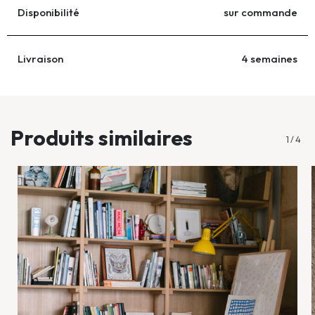
Disponibilité
sur commande
Livraison
4 semaines
...
Produits similaires
1
/
4