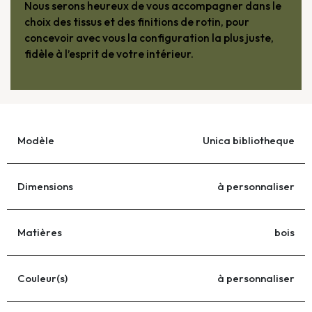
Nous serons heureux de vous accompagner dans le
choix des tissus et des finitions de rotin, pour
concevoir avec vous la configuration la plus juste,
fidèle à l’esprit de votre intérieur.
Modèle
Unica bibliotheque
Dimensions
à personnaliser
Matières
bois
Couleur(s)
à personnaliser